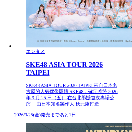
エンタメ
SKE48 ASIA TOUR 2026
TAIPEI
SKE48 ASIA TOUR 2026 TAIPEI 來自日本名
古屋的人氣偶像團體 SKE48，確定將於 2026
年 9 月 25 日（五） 在台北舉辦首次專場公
演！ 由日本知名製作人 秋元康打造
2026/9/25
(
金
)
発売まであと1日