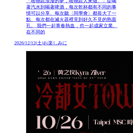
「啥物款浪漫的夢，啥物款人來做。」從喝
著汽水到喝著啤酒，每次乾杯都有不同的事
情可以分享、每次聽〈同學會〉都長大了一
點、每次都在滅火器裡見到好久不見的熟面
孔。 我們一起青春熱血，也一起成家立業。
在不同的
2026/12/12
(
土
)
お楽しみに