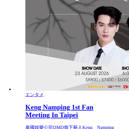
エンタメ
Keng Namping 1st Fan
Meeting In Taipei
泰國娛樂公司DMD旗下藝人Keng、Namping