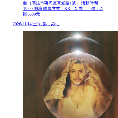
館（高雄市鹽埕區真愛路1號） 活動時間：
19:00 開演 購票方式：KKTIX 票 價：A
區6600元
2026/11/14
(
土
)
お楽しみに