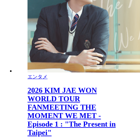
エンタメ
2026 KIM JAE WON
WORLD TOUR
FANMEETING THE
MOMENT WE MET -
Episode 1 : "The Present in
Taipei"