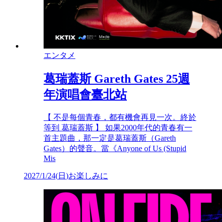
エンタメ
葛瑞蓋斯 Gareth Gates 25週
年演唱會臺北站
【 不是每個青春，都有機會再見一次。終於
等到 葛瑞蓋斯 】 如果2000年代的青春有一
首主題曲，那一定是葛瑞蓋斯（Gareth
Gates）的聲音。當《Anyone of Us (Stupid
Mis
2027/1/24
(
日
)
お楽しみに