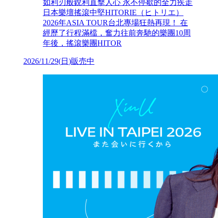
如利刃般銳利直擊人心 永不停歇的全力疾走
日本樂壇搖滾中堅HITORIE（ヒトリエ）
2026年ASIA TOUR台北專場狂熱再現！ 在
經歷了行程滿檔，奮力往前奔馳的樂團10周
年後，搖滾樂團HITOR
2026/11/29
(
日
)
販売中