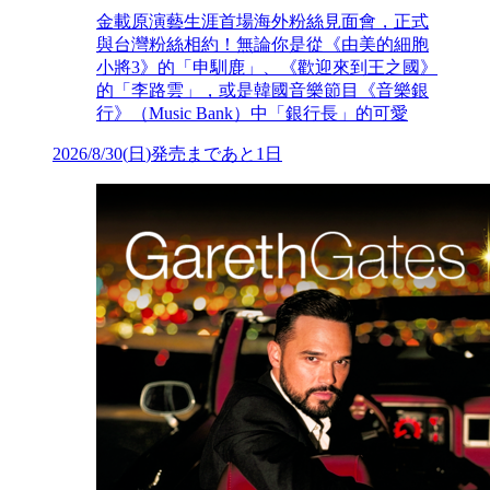
金載原演藝生涯首場海外粉絲見面會，正式
與台灣粉絲相約！無論你是從《由美的細胞
小將3》的「申馴鹿」、《歡迎來到王之國》
的「李路雲」，或是韓國音樂節目《音樂銀
行》（Music Bank）中「銀行長」的可愛
2026/8/30
(
日
)
発売まであと1日