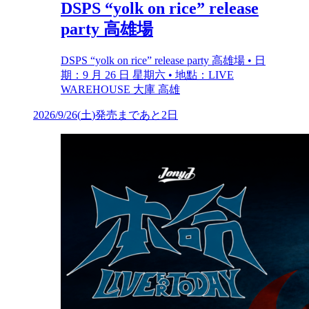
DSPS “yolk on rice” release
party 高雄場
DSPS “yolk on rice” release party 高雄場 • 日
期：9 月 26 日 星期六 • 地點：LIVE
WAREHOUSE 大庫 高雄
2026/9/26
(
土
)
発売まであと2日