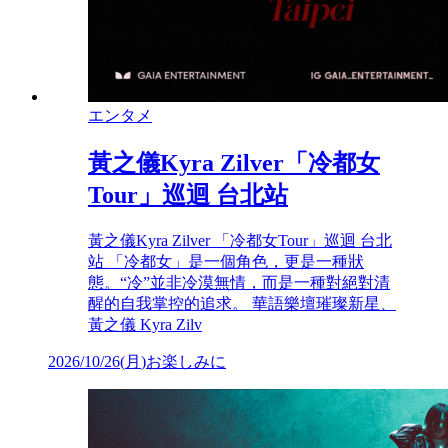
エンタメ
黃之儀Kyra Zilver「冷都女
Tour」巡迴 台北站
黃之儀Kyra Zilver 「冷都女Tour」巡迴 台北
站 「冷都女」是一個角色，更是一種狀
態。“冷”並非冷漠無情，而是一種對絕對清
醒的自我掌控的追求。 華語樂壇璀璨新星、
黃之儀 Kyra Zilv
2026/10/26
(
月
)
お楽しみに