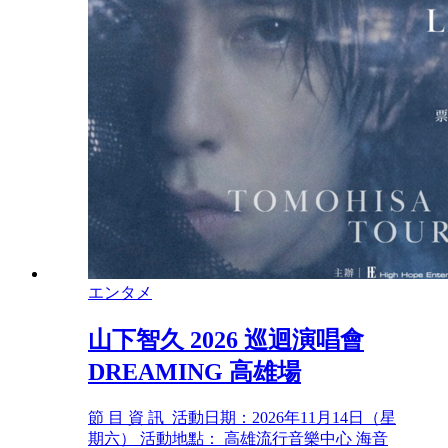
エンタメ
山下智久 2026 巡迴演唱會
DREAMING 高雄場
節 目 資 訊 活動日期：2026年11月14日（星
期六） 活動地點： 高雄流行音樂中心 海音