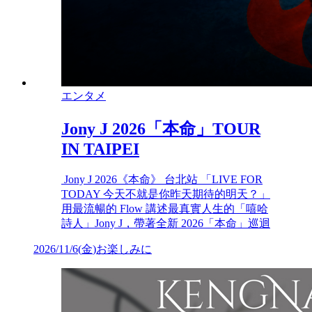
エンタメ
Jony J 2026「本命」TOUR
IN TAIPEI
Jony J 2026《本命》 台北站 「LIVE FOR
TODAY 今天不就是你昨天期待的明天？」
用最流暢的 Flow 講述最真實人生的「嘻哈
詩人」Jony J，帶著全新 2026「本命」巡迴
2026/11/6
(
金
)
お楽しみに