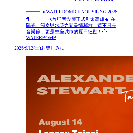
━━━ ☀️WATERBOMB KAOHSIUNG 2026
🌴 ━━━ 水炸彈音樂節正式引爆高雄🔥 在
陽光、節奏與水花之間盡情釋放，這不只是
音樂節，更是整座城市的夏日狂歡！💦
WATERBOMB
2026/9/12
(
土
)
お楽しみに