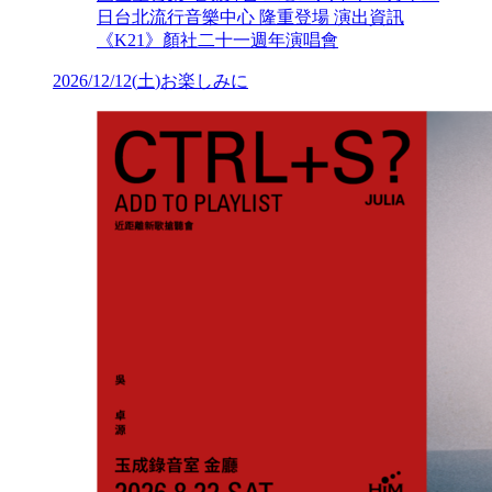
日台北流行音樂中心 隆重登場 演出資訊
《K21》顏社二十一週年演唱會
2026/12/12
(
土
)
お楽しみに