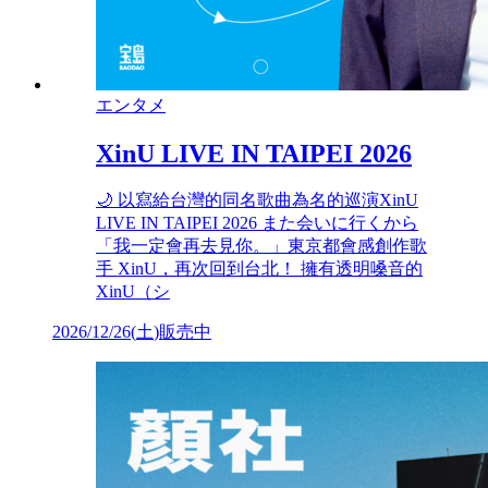
エンタメ
XinU LIVE IN TAIPEI 2026
🌙 以寫給台灣的同名歌曲為名的巡演XinU
LIVE IN TAIPEI 2026 また会いに行くから
「我一定會再去見你。」東京都會感創作歌
手 XinU，再次回到台北！ 擁有透明嗓音的
XinU（シ
2026/12/26
(
土
)
販売中