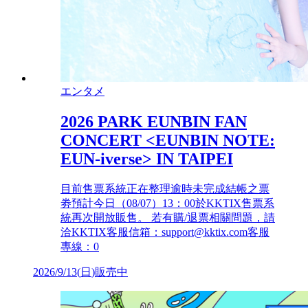
エンタメ
2026 PARK EUNBIN FAN
CONCERT <EUNBIN NOTE:
EUN-iverse> IN TAIPEI
目前售票系統正在整理逾時未完成結帳之票
劵預計今日（08/07）13：00於KKTIX售票系
統再次開放販售。 若有購/退票相關問題，請
洽KKTIX客服信箱：support@kktix.com客服
專線：0
2026/9/13
(
日
)
販売中