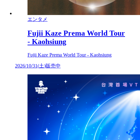
エンタメ
Fujii Kaze Prema World Tour
- Kaohsiung
Fujii Kaze Prema World Tour - Kaohsiung
2026/10/31
(
土
)
販売中