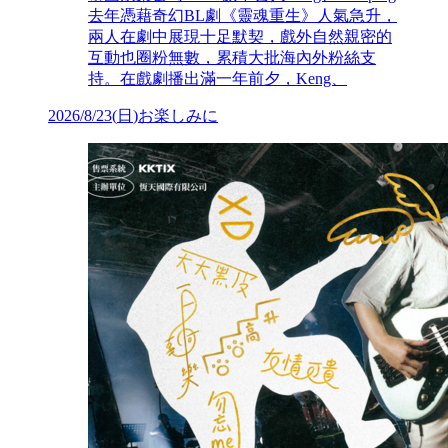
去年憑藉奇幻BL劇《靈魂重生》人氣急升，
兩人在劇中展現十足默契，戲外自然親密的
互動也圈粉無數，累積大批海內外粉絲支
持。在戲劇播出滿一年前夕，Keng、
2026/8/23
(
日
)
お楽しみに