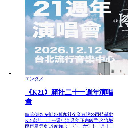
エンタメ
《K21》顏社二十一週年演唱
會
嘻哈傳奇 史詩鉅獻顏社企業有限公司特舉辦
K21顏社二十一週年演唱會 正宗饒舌 名流樂
團巨星雲集 璀璨舞台 二〇二六年十二月十二