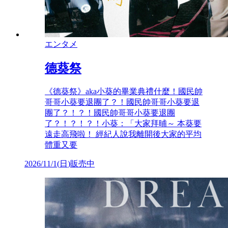
エンタメ
德葵祭
《德葵祭》aka小葵的畢業典禮什麼！國民帥
哥哥小葵要退團了？！國民帥哥哥小葵要退
團了？！？！國民帥哥哥小葵要退團
了？！？！？！小葵：「大家拜晡～ 本葵要
遠走高飛啦！ 經紀人說我離開後大家的平均
體重又要
2026/11/1
(
日
)
販売中